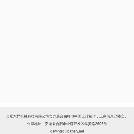
合肥东昇机械科技有限公司
官方展台由
锂电中国
设计制作，工商信息已核实。
公司地址：安徽省合肥市经济开发区集贤路2606号
dswintec.libattery.net