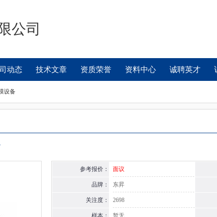
限公司
司动态
技术文章
资质荣誉
资料中心
诚聘英才
镀膜设备
备
参考报价：
面议
品牌：
东昇
关注度：
2698
样本：
暂无