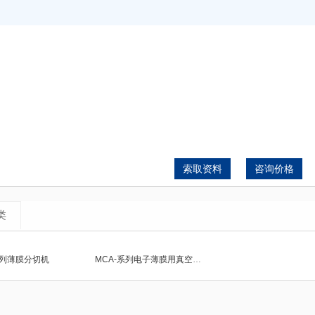
索取资料
咨询价格
类
系列薄膜分切机
MCA-系列电子薄膜用真空镀膜设备