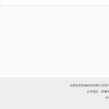
合肥东昇机械科技有限公司
官
公司地址：安徽省
ds